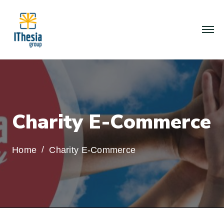
C
h
a
r
i
t
y
E
-
C
o
m
m
e
r
c
e
Home
Charity E-Commerce