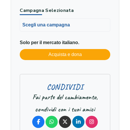
Campagna Selezionata
Scegli una campagna
Solo per il mercato italiano.
Acquista e dona
C
O
N
D
I
V
I
D
I
Fai parte del cambiamento,
condividi con i tuoi amici