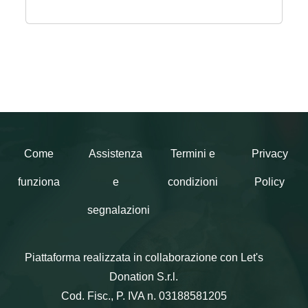
l'acquisto o riattivata e il credito residuo
non può essere rimborsato. La Gift Card
è spendibile in più soluzioni ed è
cumulabile con altre Gift Card H&M. La
validità è riportata nel box in alto. Il
regolamento completo è disponibile su
www2.hm.com/it_it/service-clients/gift-
card/terms---conditions.html. Servizio
Come
Assistenza
Termini e
Privacy
clienti Dati di contatto: H&M SERVIZIO
funziona
e
condizioni
Policy
CLIENTI Contatta il Servizio clienti
segnalazioni
Piattaforma realizzata in collaborazione con Let's
Donation S.r.l.
Cod. Fisc., P. IVA n. 03188581205