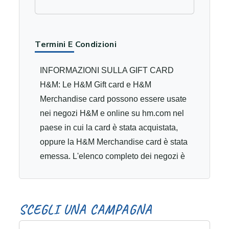
Termini E Condizioni
INFORMAZIONI SULLA GIFT CARD
H&M: Le H&M Gift card e H&M
Merchandise card possono essere usate
nei negozi H&M e online su hm.com nel
paese in cui la card è stata acquistata,
oppure la H&M Merchandise card è stata
emessa. L'elenco completo dei negozi è
disponibile qui. La H&M Gift card è
valida per 3 anni dalla data dell'ultima
attivazione o dell'ultimo acquisto. Alla
S
C
E
G
L
I
U
N
A
C
A
M
P
A
G
N
A
scadenza del periodo di validità, la H&M
Gift card non può più essere usata per