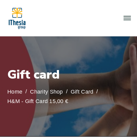
G
i
f
t
c
a
r
d
Home
Charity Shop
Gift Card
H&M - Gift Card 15,00 €