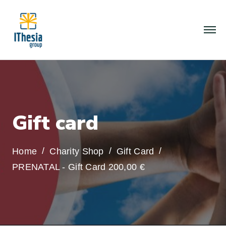
G
i
f
t
c
a
r
d
Home
Charity Shop
Gift Card
PRENATAL - Gift Card 200,00 €