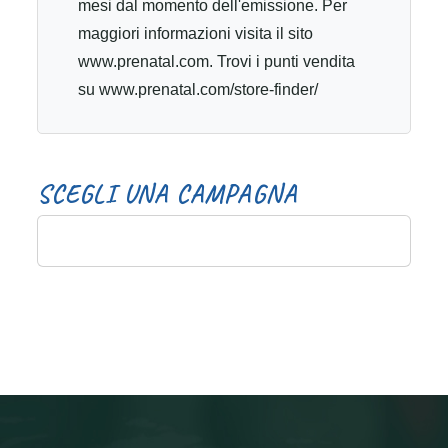
mesi dal momento dell'emissione. Per
maggiori informazioni visita il sito
www.prenatal.com. Trovi i punti vendita
su www.prenatal.com/store-finder/
S
C
E
G
L
I
U
N
A
C
A
M
P
A
G
N
A