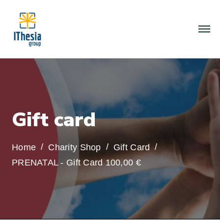
G
i
f
t
c
a
r
d
Home
Charity Shop
Gift Card
PRENATAL - Gift Card 100,00 €