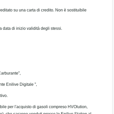
editato su una carta di credito. Non è sostituibile
data di inizio validità degli stessi.
Carburante”,
e Enilive Digitale ”,
tivo.
bile per l'acquisto di gasoli compreso HVOlution,
e), che saranno venduti presso le Enilive Station al