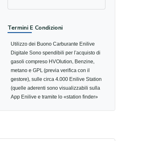
Termini E Condizioni
Utilizzo dei Buono Carburante Enilive
Digitale Sono spendibili per l'acquisto di
gasoli compreso HVOlution, Benzine,
metano e GPL (previa verifica con il
gestore), sulle circa 4.000 Enilive Station
(quelle aderenti sono visualizzabili sulla
App Enilive e tramite lo «station finder»
del sito enilive.it) tramite l'App gratuita
Enilive (valida per sistemi IOS ed
Android). Utilizzando l'App sono
spendibili in tutte le modalità di vendita
presenti sull'impianto in totale autonomia