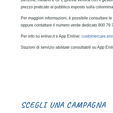
prezzo praticato al pubblico esposto sulla colonnin
Per maggiori informazioni, è possibile consultare l
oppure contattare il numero verde dedicato 800 79 7
Per info su enlive.it e App Enilive:
customercare.eni
Stazioni di servizio abilitate consultabili su App Eni
S
C
E
G
L
I
U
N
A
C
A
M
P
A
G
N
A