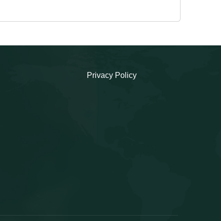
e sono frazionabili. Possono anche
essere utilizzati, ad impianto aperto,
presentando il codice di 14 caratteri al
gestore. Sono spendibili fino e non oltre
la data indicata, decorsa la quale non
Privacy Policy
saranno sostituiti o prorogati, né potrà
esserne rimborsato l'eventuale credito
residuo. Il valore non può essere
convertito in contanti o accreditato su
una carta di credito. Non è sostituibile
nemmeno in caso di smarrimento o furto.
Potranno essere caricati sul App Enilive
solo dopo la data di inizio validità degli
stessi. Per caricare i codici sulla App, è
sufficiente: • scaricare la App Enilive, •
aprire la sezione “Voucher”, • cliccare