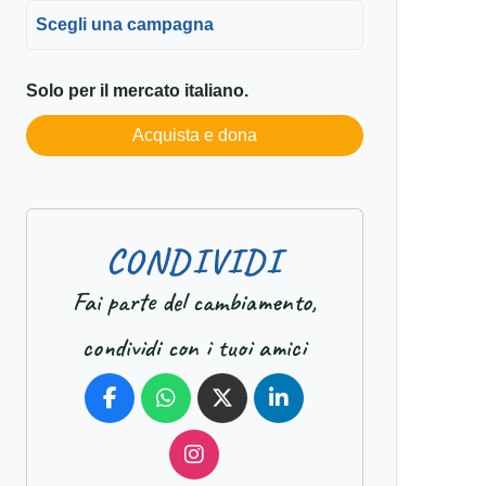
Scegli una campagna
Solo per il mercato italiano.
Acquista e dona
C
O
N
D
I
V
I
D
I
Fai parte del cambiamento,
condividi con i tuoi amici