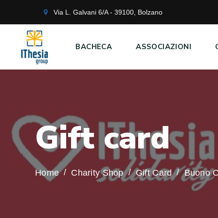
Via L. Galvani 6/A - 39100, Bolzano
BACHECA
ASSOCIAZIONI
G
i
f
t
c
a
r
d
Home
Charity Shop
Gift Card
Buono Ca