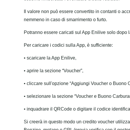
Il valore non può essere convertito in contanti o accr
nemmeno in caso di smarrimento o furto.
Potranno essere caricati sul App Enilive solo dopo la 
Per caricare i codici sulla App, è sufficiente:
• scaricare la App Enilive,
• aprire la sezione “Voucher”,
• cliccare sull'opzione “Aggiungi Voucher o Buono 
• selezionare la sezione “Voucher e Buono Carburant
• inquadrare il QRCode o digitare il codice identifica
Si creerà in questo modo un credito voucher utilizza
Benzine, metano e GPL (previa verifica con il gestor